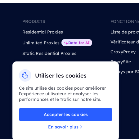
PRODUITS
FONCTIONN
Residential Proxies
Liste de prox
Vérificateur 
Unlimited Proxies
Data for AI
CroxyProxy
Static Residential Proxies
ProxySite
Static Data Center Proxies
Proxys par F
Long Acting ISP Proxies
Utiliser les cookies
APIs de scraper web
Ce site utilise des cookies pour améliorer
SERP API
l'expérience utilisateur et analyser les
performances et le trafic sur notre site.
API de Téléchargement de Vidéos
Accepter les cookies
En savoir plus