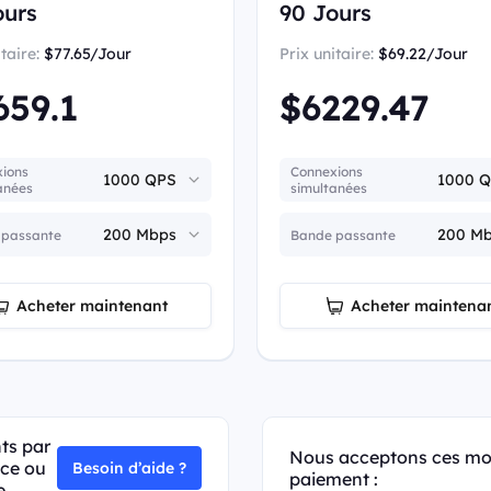
ours
90 Jours
itaire:
$77.65/Jour
Prix unitaire:
$69.22/Jour
659.1
$6229.47
ions
Connexions
anées
simultanées
 passante
Bande passante
Acheter maintenant
Acheter maintena
ts par
Nous acceptons ces mo
nce ou
Besoin d’aide ?
paiement :
e.