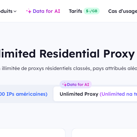
duits
Data for AI
Tarifs
Cas d’usag
$-/GB
nlimited Residential Prox
n illimitée de proxys résidentiels classés, pays attribués al
Data for AI
00 IPs américaines)
Unlimited Proxy
(Unlimited na tr