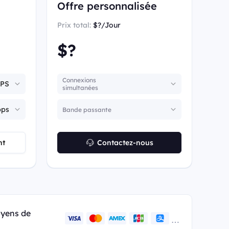
Offre personnalisée
Prix total:
$?/Jour
$?
Connexions
simultanées
Bande passante
nt
Contactez-nous
yens de