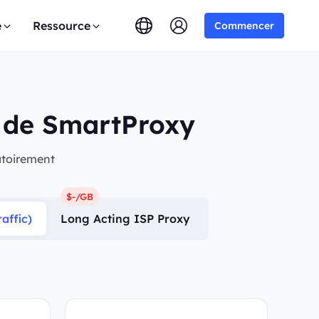
e
Ressource
Commencer
y de SmartProxy
éatoirement
$-/GB
affic)
Long Acting ISP Proxy