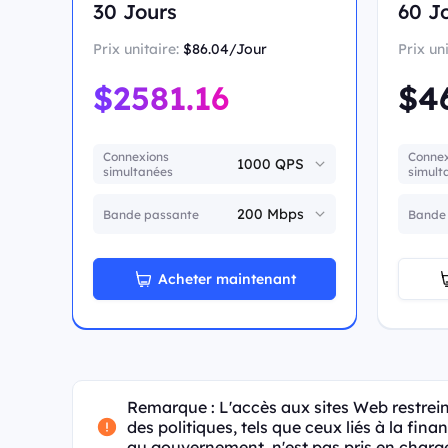
30 Jours
60 J
Prix unitaire:
$86.04/Jour
Prix un
$2581.16
$4
Connexions
Connex
simultanées
simult
Bande passante
Bande
Acheter maintenant
Remarque : L'accès aux sites Web restrein
des politiques, tels que ceux liés à la fina
au gouvernement, n'est pas pris en charg