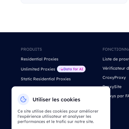
PRODUITS
FONCTIONN
Residential Proxies
Liste de prox
Vérificateur 
Unlimited Proxies
Data for AI
CroxyProxy
Static Residential Proxies
ProxySite
Static Data Center Proxies
Proxys par F
Long Acting ISP Proxies
Utiliser les cookies
APIs de scraper web
Ce site utilise des cookies pour améliorer
SERP API
l'expérience utilisateur et analyser les
performances et le trafic sur notre site.
API de Téléchargement de Vidéos