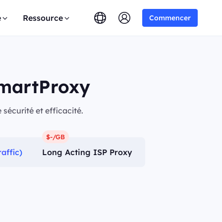
e
Ressource
Commencer
SmartProxy
sécurité et efficacité.
$-/GB
affic)
Long Acting ISP Proxy