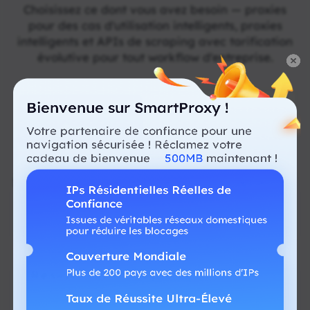
Choisissez ce dont vous avez besoin — proxies
pour des cas d'utilisation intelligents, proxies
intelligents et APIs de scraping avec tarification
évolutive pour tout workflow d'entreprise.
Services de
Solutions de
Bienvenue sur SmartProxy !
Proxy
Scraping
Votre partenaire de confiance pour une
navigation sécurisée ! Réclamez votre
cadeau de bienvenue
500MB
maintenant !
Solutions de Proxies Rapides et Volumineuses
IPs Résidentielles Réelles de
Confiance
Issues de véritables réseaux domestiques
pour réduire les blocages
Residential Proxy
Couverture Mondiale
Plus de 200 pays avec des millions d'IPs
Proxies intelligents conçus pour une collecte