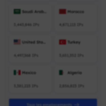
Saudi Arabi
Morocco
a
5,443,846
IPs
4,871,113
IPs
United Stat
Turkey
es
4,497,368
IPs
3,651,352
IPs
Mexico
Algeria
3,381,223
IPs
2,856,823
IPs
Tous les emplacements