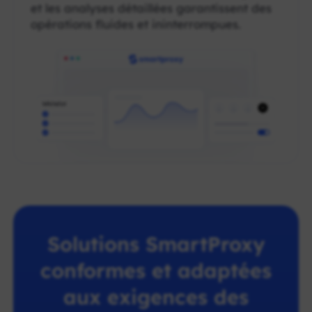
et les analyses détaillées garantissent des
opérations fluides et ininterrompues.
Solutions SmartProxy
conformes et adaptées
aux exigences des