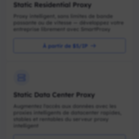
Static Residential Proxy
Proxy intelligent, sans limites de bande
passante ou de vitesse — développez votre
entreprise librement avec SmartProxy
À partir de $5/IP
Static Data Center Proxy
Augmentez l'accès aux données avec les
proxies intelligents de datacenter rapides,
stables et rentables du serveur proxy
intelligent