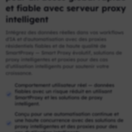
et fiable avec serveur proxy
intelligent
Intégrez des données réelles dans vos workflows
d'IA et d'automatisation avec des proxies
résidentiels fiables et de haute qualité de
SmartProxy — Smart Proxy évolutif, solutions de
proxy intelligentes et proxies pour des cas
d’utilisation intelligents pour soutenir votre
croissance.
Comportement utilisateur réel — données
fiables avec un risque réduit en utilisant
SmartProxy et les solutions de proxy
intelligent.
Conçu pour une automatisation continue et
une haute concurrence avec des solutions de
proxy intelligentes et des proxies pour des