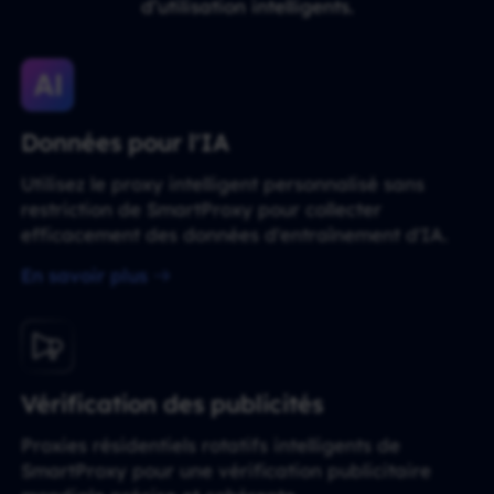
d’utilisation intelligents.
Données pour l'IA
Utilisez le proxy intelligent personnalisé sans
restriction de SmartProxy pour collecter
efficacement des données d'entraînement d'IA.
En savoir plus
Vérification des publicités
Proxies résidentiels rotatifs intelligents de
SmartProxy pour une vérification publicitaire