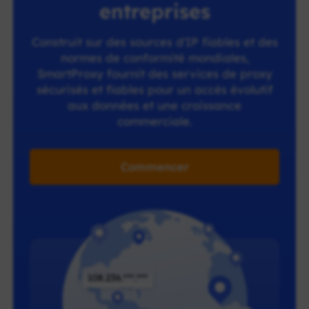
entreprises
Construit sur des sources d'IP fiables et des
normes de conformité mondiales,
SmartProxy fournit des services de proxy
sécurisés et fiables pour un accès évolutif
aux données et une croissance
commerciale.
Commencer