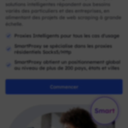
solutions intelligentes répondent aux besoins
variés des particuliers et des entreprises, en
alimentant des projets de web scraping à grande
échelle.
Proxies Intelligents pour tous les cas d'usage
SmartProxy se spécialise dans les proxies
résidentiels Socks5/Http
SmartProxy obtient un positionnement global
au niveau de plus de 200 pays, états et villes
Commencer