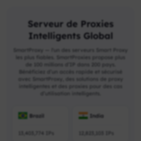
Serveur de Proxies
Intelligents Global
SmartProxy — l'un des serveurs Smart Proxy
les plus fiables. SmartProxies propose plus
de 100 millions d’IP dans 200 pays.
Bénéficiez d’un accès rapide et sécurisé
avec SmartProxy, des solutions de proxy
intelligentes et des proxies pour des cas
d’utilisation intelligents.
Brazil
India
13,403,774
IPs
12,823,103
IPs