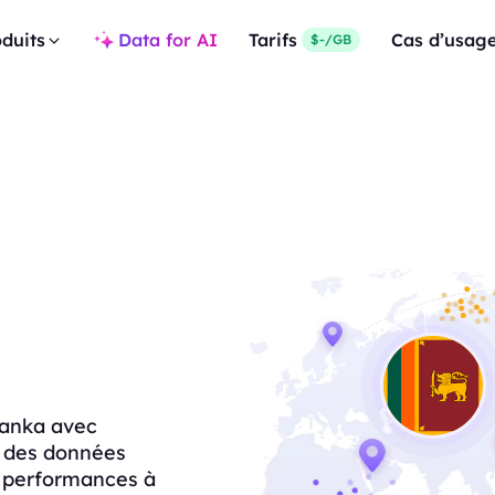
duits
Data for AI
Tarifs
Cas d’usag
$-/GB
Lanka avec
ez des données
s performances à