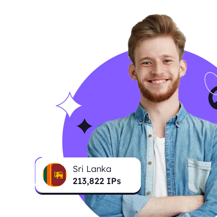
Sri Lanka
214,283
IPs