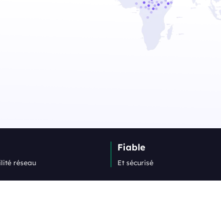
Fiable
lité réseau
Et sécurisé