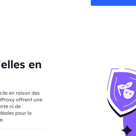
elles en
cile en raison des
rtProxy offrent une
ante ni de
idéales pour la
e.