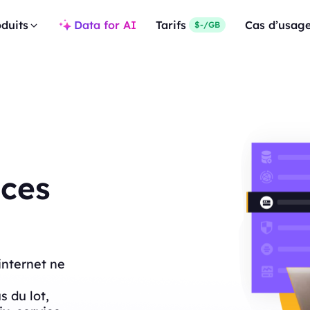
duits
Data for AI
Tarifs
Cas d’usag
$-/GB
ces
internet ne
 du lot,