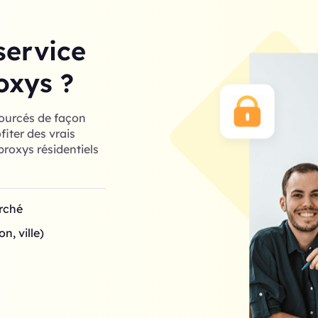
service
oxys ?
sourcés de façon
iter des vrais
roxys résidentiels
arché
n, ville)