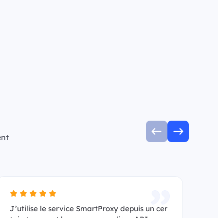
ent
J’utilise le service SmartProxy depuis un cer
Je