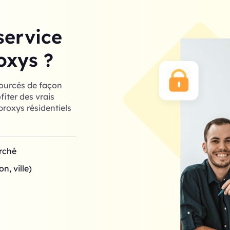
service
oxys ?
sourcés de façon
iter des vrais
roxys résidentiels
arché
n, ville)