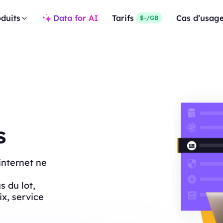
duits
Data for AI
Tarifs
Cas d’usag
$-/GB
s
internet ne
 du lot,
rix, service