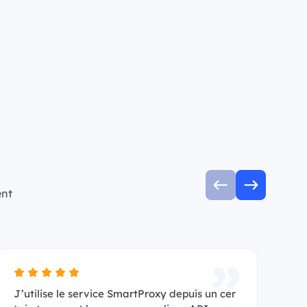
ent
J’utilise le service SmartProxy depuis un cer
Je