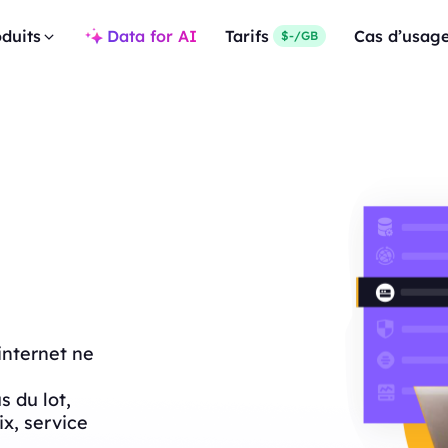
duits
Data for AI
Tarifs
Cas d’usag
$-/GB
internet ne
 du lot,
rix, service