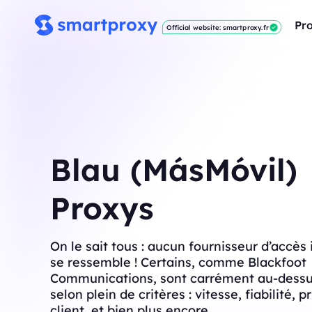
Pro
Official website: smartproxy.fr
Blau (MásMóvil)
Proxys
On le sait tous : aucun fournisseur d’accès 
se ressemble ! Certains, comme Blackfoot
Communications, sont carrément au-dessus
selon plein de critères : vitesse, fiabilité, p
client, et bien plus encore.