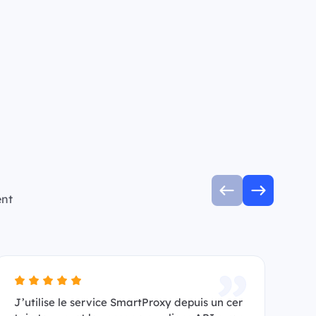
ent
J’utilise le service SmartProxy depuis un cer
Je