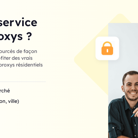
service
oxys ?
sourcés de façon
iter des vrais
roxys résidentiels
arché
n, ville)