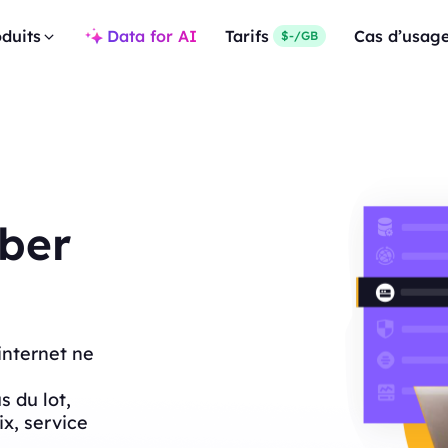
duits
Data for AI
Tarifs
Cas d’usag
$-/GB
iber
internet ne
 du lot,
rix, service