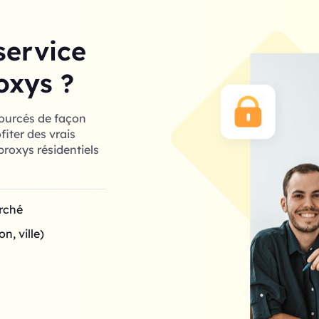
service
oxys ?
sourcés de façon
iter des vrais
roxys résidentiels
arché
n, ville)